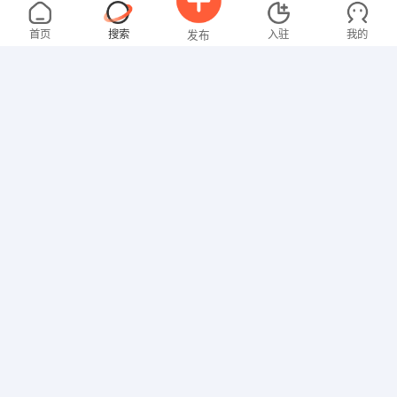
卢先生
4000-5000元
08-07
不限区域
全职
首页
搜索
入驻
我的
发布
其他职位
邓女士
面议
08-07
不限区域
全职
招聘信息
求职简历
家政/保安
罗先生
4000-5000元
08-07
不限区域
全职
高中
技工/普工
龙先生
面议
08-07
不限