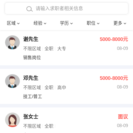
在校学生工作经验
本科
行政后勤
建筑装潢
确定
区域
经验
学历
职位
更多
三年以上工作经验
硕士
销售岗位
教师
谢先生
5000-8000元
四年以上工作经验
博士
文员
护士
08-09
不限区域
全职
大专
五年以上工作经验
财务会计
传单派发
销售岗位
十年以上工作经验
超市零售
促销导购
邓先生
5000-8000元
网络IT
保健按摩
08-09
不限区域
全职
高中
技工/普工
快递员
前台接待
收银员
技术员/工程师
张女士
面议
08-09
水电/机修
部门经理
不限区域
全职